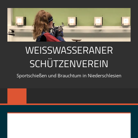
Zum
Inhalt
springen
WEISSWASSERANER S
CHÜTZENVEREIN
Sportschießen und Brauchtum in Niederschlesien