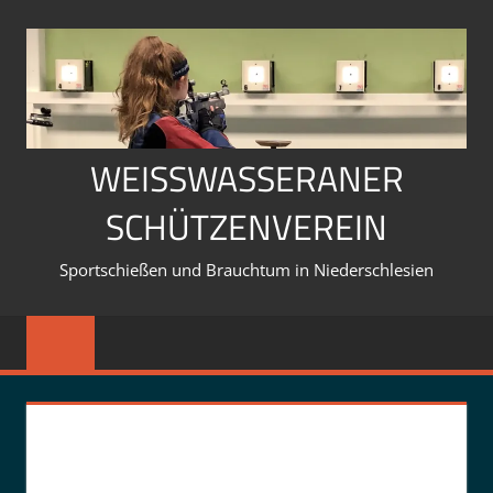
Zum
Inhalt
springen
WEISSWASSERANER S
CHÜTZENVEREIN
Sportschießen und Brauchtum in Niederschlesien