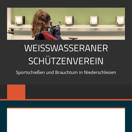
Zum
Inhalt
springen
WEISSWASSERANER S
CHÜTZENVEREIN
Sportschießen und Brauchtum in Niederschlesien