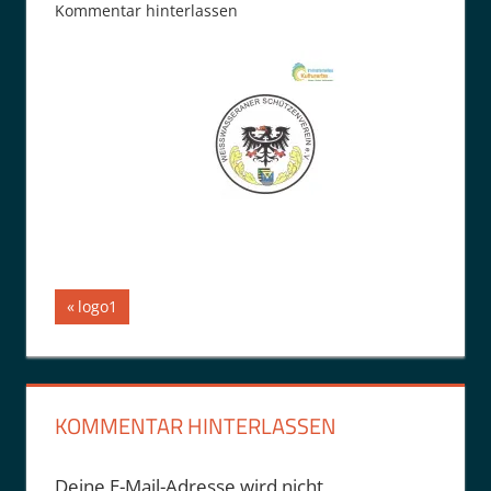
Kommentar hinterlassen
Beitragsnavigation
Vorheriger
logo1
Beitrag:
KOMMENTAR HINTERLASSEN
Deine E-Mail-Adresse wird nicht