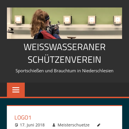
Zum
Inhalt
springen
WEISSWASSERANER S
CHÜTZENVEREIN
Sportschießen und Brauchtum in Niederschlesien
LOGO1
17. Juni 2018
Meisterschuetze