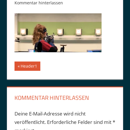
Kommentar hinterlassen
Beitragsnavigation
Vorheriger
Header1
Beitrag:
KOMMENTAR HINTERLASSEN
Deine E-Mail-Adresse wird nicht
veröffentlicht.
Erforderliche Felder sind mit
*