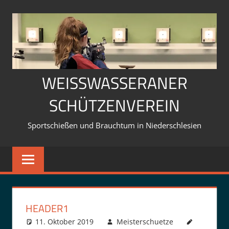
Zum
Inhalt
springen
WEISSWASSERANER S
CHÜTZENVEREIN
Sportschießen und Brauchtum in Niederschlesien
HEADER1
11. Oktober 2019
Meisterschuetze