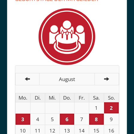
August
Mo.
Di.
Mi.
Do.
Fr.
Sa.
So.
1
2
3
4
5
6
7
8
9
10
11
12
13
14
15
16