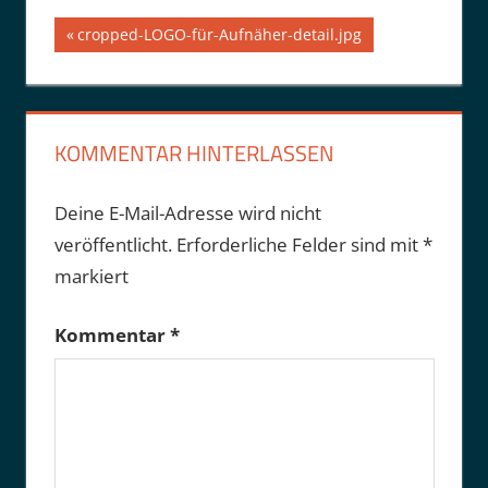
Beitragsnavigation
Vorheriger
cropped-LOGO-für-Aufnäher-detail.jpg
Beitrag:
KOMMENTAR HINTERLASSEN
Deine E-Mail-Adresse wird nicht
veröffentlicht.
Erforderliche Felder sind mit
*
markiert
Kommentar
*