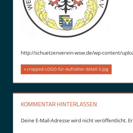
http://schuetzenverein-wsw.de/wp-content/uplo
Beitragsnavigation
Vorheriger
cropped-LOGO-für-Aufnäher-detail-3.jpg
Beitrag:
KOMMENTAR HINTERLASSEN
Deine E-Mail-Adresse wird nicht veröffentlicht.
Er