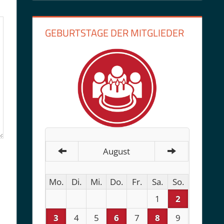
GEBURTSTAGE DER MITGLIEDER
August
Mo.
Di.
Mi.
Do.
Fr.
Sa.
So.
1
2
3
4
5
6
7
8
9