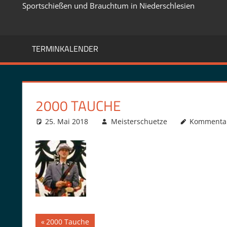
Sportschießen und Brauchtum in Niederschlesien
TERMINKALENDER
2000 TAUCHE
25. Mai 2018
Meisterschuetze
Kommentar
Beitragsnavigation
Vorheriger
2000 Tauche