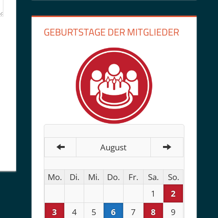
GEBURTSTAGE DER MITGLIEDER
August
Mo.
Di.
Mi.
Do.
Fr.
Sa.
So.
1
2
3
4
5
6
7
8
9